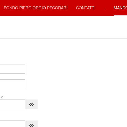
FONDO PIERGIORGIO PECORARI
CONTATTI
.
MANDO
12
Mostra password
Mostra password