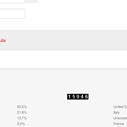
ulla
50,5%
United S
21,8%
Italy
13,7%
Unknow
3,0%
France